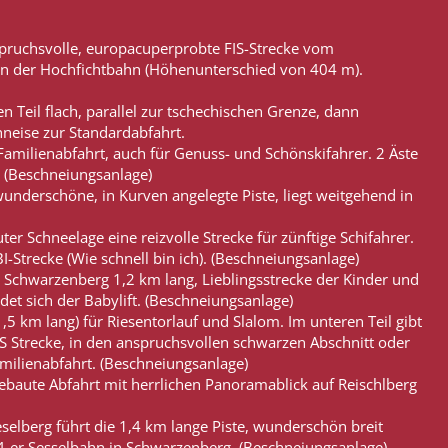
pruchsvolle, europacuperprobte FIS-Strecke vom
tion der Hochfichtbahn (Höhenunterschied von 404 m).
 Teil flach, parallel zur tschechischen Grenze, dann
neise zur Standardabfahrt.
amilienabfahrt, auch für Genuss- und Schönskifahrer. 2 Äste
. (Beschneiungsanlage)
underschöne, in Kurven angelegte Piste, liegt weitgehend in
ter Schneelage eine reizvolle Strecke für zünftige Schifahrer.
Strecke (Wie schnell bin ich). (Beschneiungsanlage)
 Schwarzenberg 1,2 km lang, Lieblingsstrecke der Kinder und
det sich der Babylift. (Beschneiungsanlage)
1,5 km lang) für Riesentorlauf und Slalom. Im unteren Teil gibt
FIS Strecke, in den anspruchsvollen schwarzen Abschnitt oder
milienabfahrt. (Beschneiungsanlage)
baute Abfahrt mit herrlichen Panoramablick auf Reischlberg
elberg führt die 1,4 km lange Piste, wunderschön breit
r 4-er Sesselbahn in Schwarzenberg. (Beschneiungsanlage)