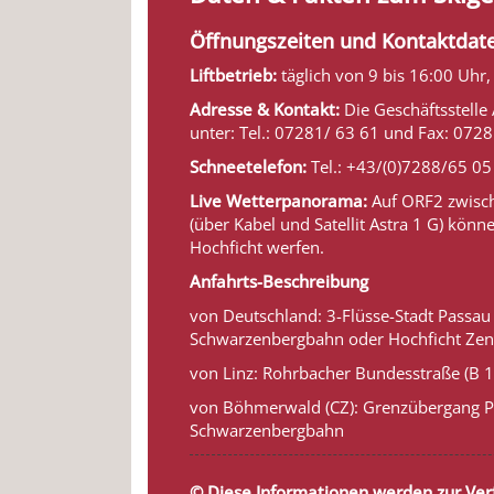
Öffnungszeiten und Kontaktdat
Liftbetrieb:
täglich von 9 bis 16:00 Uhr
Adresse & Kontakt:
Die Geschäftsstelle 
unter: Tel.: 07281/ 63 61 und Fax: 072
Schneetelefon:
Tel.: +43/(0)7288/65 05
Live Wetterpanorama:
Auf ORF2 zwisch
(über Kabel und Satellit Astra 1 G) könn
Hochficht werfen.
Anfahrts-Beschreibung
von Deutschland: 3-Flüsse-Stadt Passau 
Schwarzenbergbahn oder Hochficht Ze
von Linz: Rohrbacher Bundesstraße (B 12
von Böhmerwald (CZ): Grenzübergang Ph
Schwarzenbergbahn
© Diese Informationen werden zur Ver