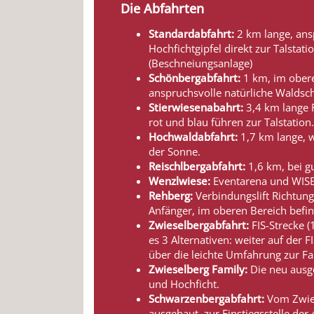
Die Abfahrten
Standardabfahrt:
2 km lange, ans
Hochfichtgipfel direkt zur Talsta
(Beschneiungsanlage)
Schönbergabfahrt:
1 km, im oberen
anspruchsvolle natürliche Waldsch
Stierwiesenabahrt:
3,4 km lange F
rot und blau führen zur Talstation
Hochwaldabfahrt:
1,7 km lange, w
der Sonne.
Reischlbergabfahrt:
1,6 km, bei gu
Wenzlwiese:
Eventarena und WISBI-
Rehberg:
Verbindungslift Richtung
Anfänger, im oberen Bereich befin
Zwieselbergabfahrt:
FIS-Strecke (
es 3 Alternativen: weiter auf der 
über die leichte Umfahrung zur Fa
Zwieselberg Family:
Die neu ausge
und Hochficht.
Schwarzenbergabfahrt:
Vom Zwies
ausgebaut, zur Einstiegsstelle de